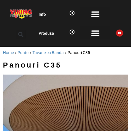
Info
Produse
Home
»
Punto
»
Tavane cu Banda
»
Panouri C35
Panouri C35