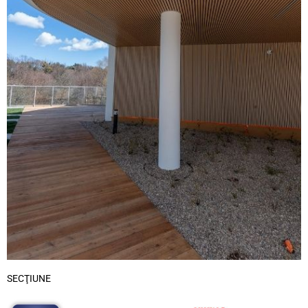
SECŢIUNE