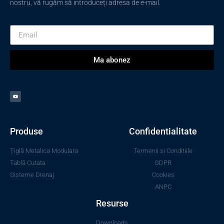
nostru, vă rugăm să introduceți adresa de e-mail.
Ma abonez
Produse
Confidentialitate
Țiglă Metalica Modulara
Termenii si Conditiile
Tablă Cutata
GDPR
Sisteme Drenaj
Cookies
ANPC
Resurse
Downloads