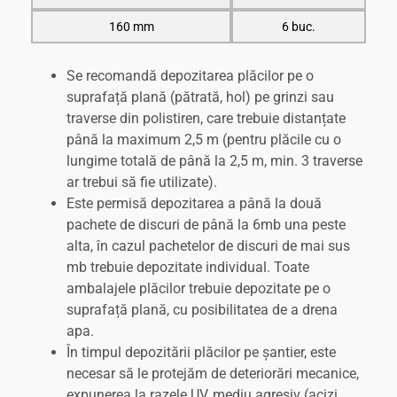
160 mm
6 buc.
Se recomandă depozitarea plăcilor pe o
suprafață plană (pătrată, hol) pe grinzi sau
traverse din polistiren, care trebuie distanțate
până la maximum 2,5 m (pentru plăcile cu o
lungime totală de până la 2,5 m, min. 3 traverse
ar trebui să fie utilizate).
Este permisă depozitarea a până la două
pachete de discuri de până la 6mb una peste
alta, în cazul pachetelor de discuri de mai sus
mb trebuie depozitate individual. Toate
ambalajele plăcilor trebuie depozitate pe o
suprafață plană, cu posibilitatea de a drena
apa.
În timpul depozitării plăcilor pe șantier, este
necesar să le protejăm de deteriorări mecanice,
expunerea la razele UV, mediu agresiv (acizi,