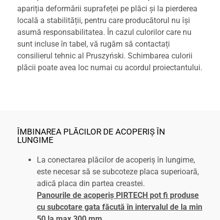
apariția deformării suprafeței pe plăci și la pierderea
locală a stabilității, pentru care producătorul nu își
asumă responsabilitatea. În cazul culorilor care nu
sunt incluse în tabel, vă rugăm să contactați
consilierul tehnic al Pruszyński. Schimbarea culorii
plăcii poate avea loc numai cu acordul proiectantului.
ÎMBINAREA PLĂCILOR DE ACOPERIȘ ÎN
LUNGIME
La conectarea plăcilor de acoperiș în lungime,
este necesar să se subcoteze placa superioară,
adică placa din partea creastei.
Panourile de acoperiș PIRTECH pot fi produse
cu subcotare gata făcută în intervalul de la min
50 la max 300 mm.