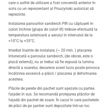
care o astfel de utilizare a fost convenită anterior în
scris cu un reprezentant al Pruszyński autorizat să
reprezinte.
Instalarea panourilor sandwich PIR cu căptușeli în
culori închise (grupa de culori III) trebuie efectuată la
temperatura exterioară a aerului în intervalul de la
+10°C la +35°C.
Imediat înainte de instalare, (~ 20 min. ) placarea
întunecată a panoului sandwich, (de obicei, este o
placă externă), nu ar trebui să fie expusă la lumina
directă a soarelui, deoarece acest lucru poate provoca
încălzirea excesivă a plăcii / placarea și deformarea
acesteia.
Plăcile de perete din pachet sunt așezate cu partea
fațadei în sus. Se recomandă protejarea plăcilor de
fațadă din pachet de soare. În cazul în care pachetele
de plăci de pe șantier sunt depozitate într-un loc