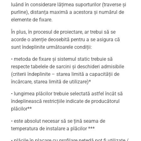
luând în considerare lățimea suporturilor (traverse și
purline), distanța maximă a acestora și numărul de
elemente de fixare.
În plus, în procesul de proiectare, ar trebui să se
acorde o atenție deosebită pentru a se asigura că
sunt îndeplinite următoarele condiții:
• metoda de fixare și sistemul static trebuie să
respecte tabelele de sarcini și deschideri admisibile
(criterii îndeplinite – starea limită a capacității de
încărcare, starea limită de utilizare)*
• lungimea plăcilor trebuie selectată astfel încât să
îndeplinească restricțiile indicate de producătorul
plăcilor**
• este absolut necesar să se țină seama de
temperatura de instalare a plăcilor ***
• plăcile în placare cu profilare netedă pot fi utilizate /