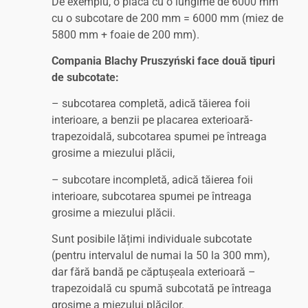
De exemplu, o placă cu o lungime de 6000 mm
cu o subcotare de 200 mm = 6000 mm (miez de
5800 mm + foaie de 200 mm).
Compania Blachy Pruszyński face două tipuri
de subcotate:
– subcotarea completă, adică tăierea foii
interioare, a benzii pe placarea exterioară-
trapezoidală, subcotarea spumei pe întreaga
grosime a miezului plăcii,
– subcotare incompletă, adică tăierea foii
interioare, subcotarea spumei pe întreaga
grosime a miezului plăcii.
Sunt posibile lățimi individuale subcotate
(pentru intervalul de numai la 50 la 300 mm),
dar fără bandă pe căptușeala exterioară –
trapezoidală cu spumă subcotată pe întreaga
grosime a miezului plăcilor.