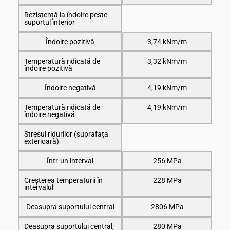
Rezistență la îndoire peste
suportul interior
Îndoire pozitivă
3,74 kNm/m
Temperatură ridicată de
3,32 kNm/m
îndoire pozitivă
Îndoire negativă
4,19 kNm/m
Temperatură ridicată de
4,19 kNm/m
îndoire negativă
Stresul ridurilor (suprafața
exterioară)
Într-un interval
256 MPa
Creșterea temperaturii în
228 MPa
intervalul
Deasupra suportului central
2806 MPa
Deasupra suportului central,
280 MPa