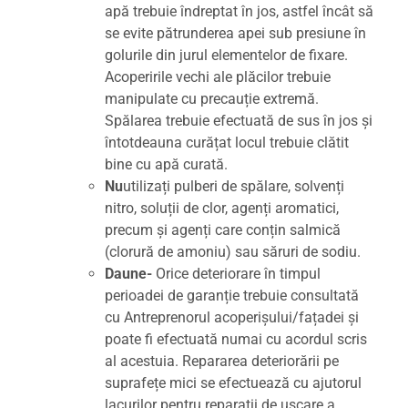
apă trebuie îndreptat în jos, astfel încât să
se evite pătrunderea apei sub presiune în
golurile din jurul elementelor de fixare.
Acoperirile vechi ale plăcilor trebuie
manipulate cu precauție extremă.
Spălarea trebuie efectuată de sus în jos și
întotdeauna curățat locul trebuie clătit
bine cu apă curată.
Nu
utilizați pulberi de spălare, solvenți
nitro, soluții de clor, agenți aromatici,
precum și agenți care conțin salmică
(clorură de amoniu) sau săruri de sodiu.
Daune-
Orice deteriorare în timpul
perioadei de garanție trebuie consultată
cu Antreprenorul acoperișului/fațadei și
poate fi efectuată numai cu acordul scris
al acestuia. Repararea deteriorării pe
suprafețe mici se efectuează cu ajutorul
lacurilor pentru reparații de uscare a