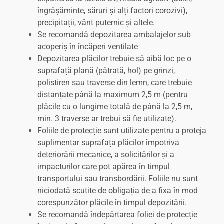
îngrășăminte, săruri și alți factori corozivi),
precipitații, vânt puternic și altele.
Se recomandă depozitarea ambalajelor sub
acoperiș în încăperi ventilate
Depozitarea plăcilor trebuie să aibă loc pe o
suprafață plană (pătrată, hol) pe grinzi,
polistiren sau traverse din lemn, care trebuie
distanțate până la maximum 2,5 m (pentru
plăcile cu o lungime totală de până la 2,5 m,
min. 3 traverse ar trebui să fie utilizate).
Foliile de protecție sunt utilizate pentru a proteja
suplimentar suprafața plăcilor împotriva
deteriorării mecanice, a solicitărilor și a
impacturilor care pot apărea în timpul
transportului sau transbordării. Foliile nu sunt
niciodată scutite de obligația de a fixa în mod
corespunzător plăcile în timpul depozitării.
Se recomandă îndepărtarea foliei de protecție