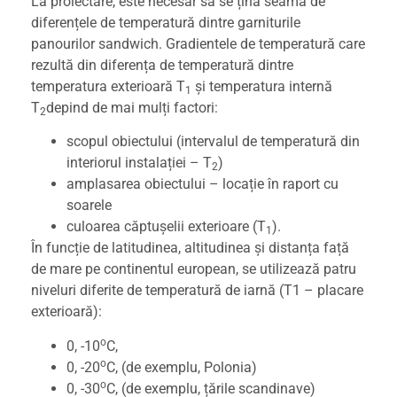
La proiectare, este necesar să se țină seama de
diferențele de temperatură dintre garniturile
panourilor sandwich. Gradientele de temperatură care
rezultă din diferența de temperatură dintre
temperatura exterioară T
și temperatura internă
1
T
depind de mai mulți factori:
2
scopul obiectului (intervalul de temperatură din
interiorul instalației – T
)
2
amplasarea obiectului – locație în raport cu
soarele
culoarea căptușelii exterioare (T
).
1
În funcție de latitudinea, altitudinea și distanța față
de mare pe continentul european, se utilizează patru
niveluri diferite de temperatură de iarnă (T1 – placare
exterioară):
o
0, -10
C,
o
0, -20
C, (de exemplu, Polonia)
o
0, -30
C, (de exemplu, țările scandinave)