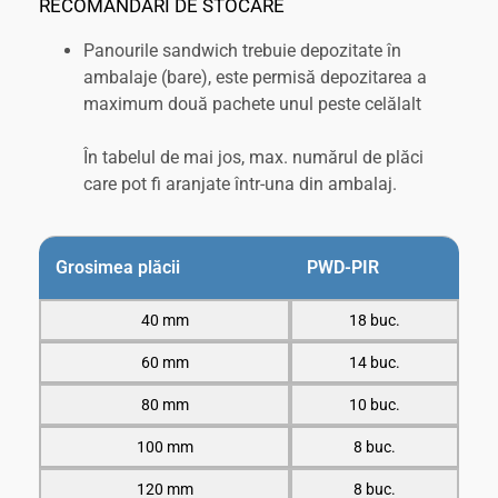
RECOMANDĂRI DE STOCARE
Panourile sandwich trebuie depozitate în
ambalaje (bare), este permisă depozitarea a
maximum două pachete unul peste celălalt
În tabelul de mai jos, max. numărul de plăci
care pot fi aranjate într-una din ambalaj.
Grosimea plăcii
PWD-PIR
40 mm
18 buc.
60 mm
14 buc.
80 mm
10 buc.
100 mm
8 buc.
120 mm
8 buc.