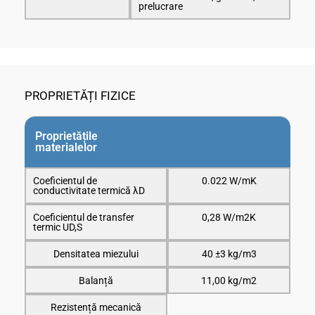
prelucrare
PROPRIETĂȚI FIZICE
Proprietățile
materialelor
Coeficientul de
0.022 W/mK
conductivitate termică λD
Coeficientul de transfer
0,28 W/m2K
termic UD,S
Densitatea miezului
40 ±3 kg/m3
Balanță
11,00 kg/m2
Rezistență mecanică