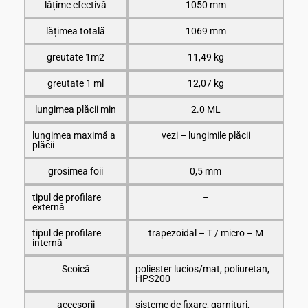
lățime efectivă
1050 mm
lățimea totală
1069 mm
greutate 1m2
11,49 kg
greutate 1 ml
12,07 kg
lungimea plăcii min
2.0 ML
lungimea maximă a
vezi – lungimile plăcii
plăcii
grosimea foii
0,5 mm
tipul de profilare
–
externă
tipul de profilare
trapezoidal – T / micro – M
internă
Scoică
poliester lucios/mat, poliuretan,
HPS200
accesorii
sisteme de fixare, garnituri,