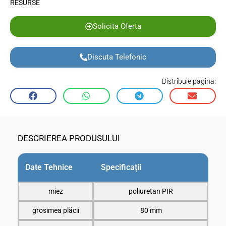
RESURSE
Solicita Oferta
Discuta Telefonic
Distribuie pagina:
DESCRIEREA PRODUSULUI
Date Tehnice
Specificații
miez
poliuretan PIR
grosimea plăcii
80 mm