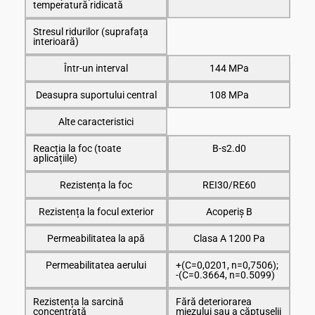
temperatură ridicată
Stresul ridurilor (suprafața
interioară)
Într-un interval
144 MPa
Deasupra suportului central
108 MPa
Alte caracteristici
Reacția la foc (toate
B-s2.d0
aplicațiile)
Rezistența la foc
REI30/RE60
Rezistența la focul exterior
Acoperiș B
Permeabilitatea la apă
Clasa A 1200 Pa
Permeabilitatea aerului
+(C=0,0201, n=0,7506);
-(C=0.3664, n=0.5099)
Rezistența la sarcină
Fără deteriorarea
concentrată
miezului sau a căptușelii