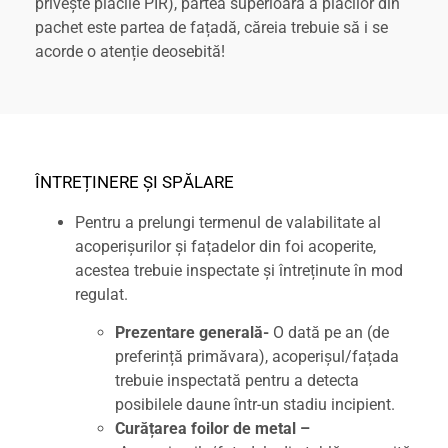
privește plăcile PIR), partea superioară a plăcilor din
pachet este partea de fațadă, căreia trebuie să i se
acorde o atenție deosebită!
ÎNTREȚINERE ȘI SPĂLARE
Pentru a prelungi termenul de valabilitate al
acoperișurilor și fațadelor din foi acoperite,
acestea trebuie inspectate și întreținute în mod
regulat.
Prezentare generală-
O dată pe an (de
preferință primăvara), acoperișul/fațada
trebuie inspectată pentru a detecta
posibilele daune într-un stadiu incipient.
Curățarea foilor de metal –