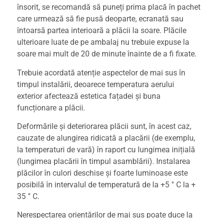
însorit, se recomandă să puneți prima placă în pachet
care urmează să fie pusă deoparte, ecranată sau
întoarsă partea interioară a plăcii la soare. Plăcile
ulterioare luate de pe ambalaj nu trebuie expuse la
soare mai mult de 20 de minute înainte de a fi fixate.
Trebuie acordată atenție aspectelor de mai sus în
timpul instalării, deoarece temperatura aerului
exterior afectează estetica fațadei și buna
funcționare a plăcii.
Deformările și deteriorarea plăcii sunt, în acest caz,
cauzate de alungirea ridicată a placării (de exemplu,
la temperaturi de vară) în raport cu lungimea inițială
(lungimea placării în timpul asamblării). Instalarea
plăcilor în culori deschise și foarte luminoase este
posibilă în intervalul de temperatură de la +5 ° C la +
35 ° C.
Nerespectarea orientărilor de mai sus poate duce la