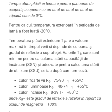
Temperatura plăcii exterioare pentru panourile de
acoperiș acoperite cu un strat de strat de strat de
o
zăpadă este de 0
C.
Pentru calcul, temperatura exterioară în perioada de
o
iarnă a fost luată -20
C.
Temperatura plăcii exterioare T
are o valoare
1
maximă în timpul verii și depinde de culoarea și
gradul de reflexie a suprafeței. Valorile T
, care sunt
1
minime pentru calcularea stării capacității de
încărcare (SGN) și adecvate pentru calcularea stării
de utilizare (SGU), se iau după cum urmează:
culori foarte vii R
= 75-90 T
= +55
C
o
G
1
o
culori luminoase R
= 40-74 T
= +65
C
G
1
o
culori inchise R
= 8-39 T
= +80
C
G
1
unde R
– este gradul de reflexie a razelor în raport cu
G
oxidul de magneziu = 100%