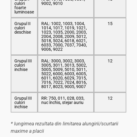
culori
9002, 9010
foarte
luminoase
Grupul II
RAL: 1002, 1003, 1004,
15
culori
1014, 1017, 1019, 1021,
deschise
1023, 1035, 2000, 2003,
2004, 2008, 2009, 5012,
5018, 5024, 6018, 6021,
6033, 7000, 7037, 7040,
9006, 9022
Grupul III
RAL: 3000, 3002, 3003,
12
culori
3005, 3011, 3013, 5002,
inchise
5005, 5009, 5010, 5011,
5022, 6000, 6003, 6005,
6011, 6020, 6029, 7015,
7016, 7022, 7024, 8016,
8017, 8023, 9005, 9007
Grupul III
RR: 750, 011, 028, 033,
12
culori
nuc închis, stejar auriu
inchise
* lungimea rezultata din limitarea alungirii/scurtarii
maxime a placii