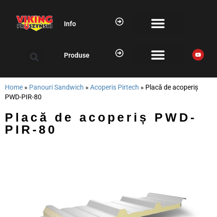
Info
Produse
ȚIGLĂ METALICĂ MODULARĂ
TABLĂ CUTATĂ
SISTEME DRENAJ
PROFILE INDUSTRIALE
PANOURI SANDWICH
Home
»
Panouri Sandwich
»
Acoperis Pirtech
»
Placă de acoperiș
PWD-PIR-80
Placă de acoperiș PWD-
PIR-80