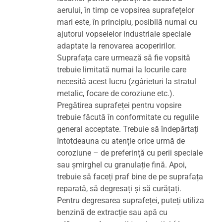
aerului, în timp ce vopsirea suprafețelor
mari este, în principiu, posibilă numai cu
ajutorul vopselelor industriale speciale
adaptate la renovarea acoperirilor.
Suprafața care urmează să fie vopsită
trebuie limitată numai la locurile care
necesită acest lucru (zgârieturi la stratul
metalic, focare de coroziune etc.).
Pregătirea suprafeței pentru vopsire
trebuie făcută în conformitate cu regulile
general acceptate. Trebuie să îndepărtați
întotdeauna cu atenție orice urmă de
coroziune – de preferință cu perii speciale
sau șmirghel cu granulație fină. Apoi,
trebuie să faceți praf bine de pe suprafața
reparată, să degresați și să curățați.
Pentru degresarea suprafeței, puteți utiliza
benzină de extracție sau apă cu