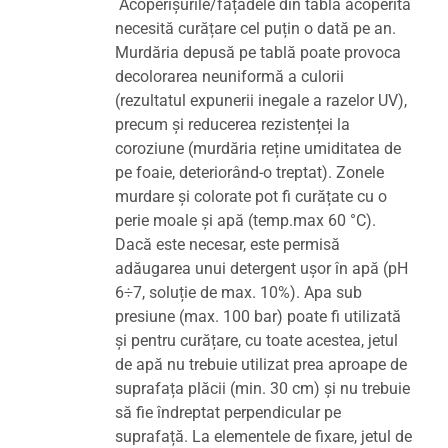
Acoperișurile/fațadele din tablă acoperită
necesită curățare cel puțin o dată pe an.
Murdăria depusă pe tablă poate provoca
decolorarea neuniformă a culorii
(rezultatul expunerii inegale a razelor UV),
precum și reducerea rezistenței la
coroziune (murdăria reține umiditatea de
pe foaie, deteriorând-o treptat). Zonele
murdare și colorate pot fi curățate cu o
perie moale și apă (temp.max 60 °C).
Dacă este necesar, este permisă
adăugarea unui detergent ușor în apă (pH
6÷7, soluție de max. 10%). Apa sub
presiune (max. 100 bar) poate fi utilizată
și pentru curățare, cu toate acestea, jetul
de apă nu trebuie utilizat prea aproape de
suprafața plăcii (min. 30 cm) și nu trebuie
să fie îndreptat perpendicular pe
suprafață. La elementele de fixare, jetul de