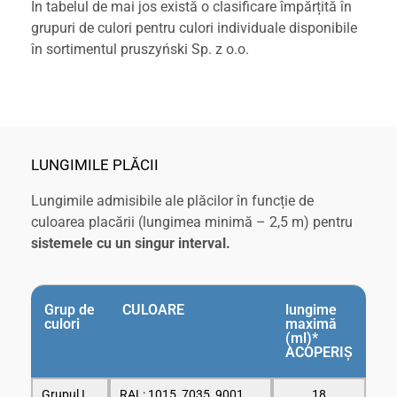
În tabelul de mai jos există o clasificare împărțită în
grupuri de culori pentru culori individuale disponibile
în sortimentul pruszyński Sp. z o.o.
LUNGIMILE PLĂCII
Lungimile admisibile ale plăcilor în funcție de
culoarea placării (lungimea minimă – 2,5 m) pentru
sistemele cu un singur interval.
Grup de
CULOARE
lungime
culori
maximă
(ml)*
ACOPERIȘ
Grupul I
RAL: 1015, 7035, 9001,
18