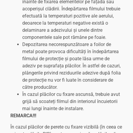
înainte de fixarea elementelor pe fațada sau
acoperișul clădirii. Îndepărtarea filmului trebuie
efectuată la temperaturi pozitive ale aerului,
deoarece la temperaturi negative există o
delaminare a adezivului și unele dintre
componentele sale pot rămâne pe foaie.
Depozitarea necorespunzătoare a foilor de
metal poate provoca dificultăți în îndepărtarea
filmului de protecție și poate lăsa urme de
adeziv pe suprafața plăcilor. În astfel de cazuri,
plângerile privind reziduurile adezive după folia
de protecție nu vor fi luate în considerare de
către producător.
În cazul plăcilor cu fixare ascunsă, trebuie avut
grijă să scoateți filmul din interiorul încuietorii
mai lungi înainte de instalare.
REMARCA!!!
În cazul plăcilor de perete cu fixare vizibilă (în ceea ce