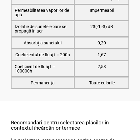
Permeabilitatea vaporilor de
Impermeabil
apă
Izolație de sunetele care se
23(-1;-3) dB
propagă în aer
Absorbția sunetului
0,20
Coeficientul de fluaj t = 200h
1,67
Coeficient de fluaj t =
2,53
100000h
Permanenţa
Toate culorile
Recomandări pentru selectarea plăcilor în
contextul încărcărilor termice