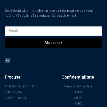
Dacă doriți să primiți cele mai recente informații de pe site-ul
nostru, vă rugăm să introduceți adresa de e-mail.
Ma abonez
Produse
Confidentialitate
Țiglă Metalica Modulara
Termenii si Conditiile
Tablă Cutata
GDPR
Sisteme Drenaj
Cookies
ANPC