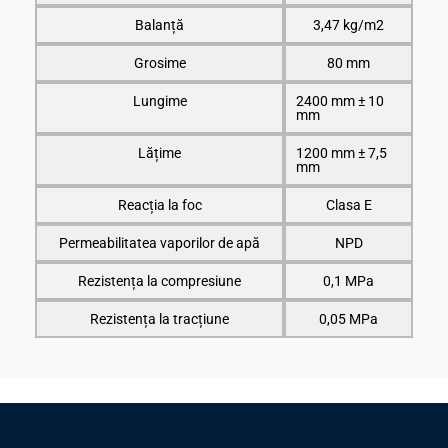
Balanță
3,47 kg/m2
Grosime
80 mm
Lungime
2400 mm ± 10
mm
Lățime
1200 mm ± 7,5
mm
Reacția la foc
Clasa E
Permeabilitatea vaporilor de apă
NPD
Rezistența la compresiune
0,1 MPa
Rezistența la tracțiune
0,05 MPa