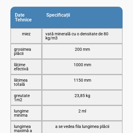
Date
Specificații
Tehnice
miez
vată minerală cu o densitate de 80
kg/m3
grosimea
200 mm
plăcii
lățime
1000 mm
efectivă
lățimea
1150 mm
totală
greutate
23,85 kg
1m2
lungime
2 ml
minima
lungimea
a se vedea fila lungimea plăcii
maximă a