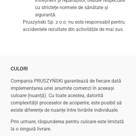
întreținerii și reparațiilor, trebuie respectate
cu strictețe normele de sănătate și
siguranță.
Pruszyński Sp. z o.o. nu este responsabil pentru
accidentele rezultate din activitățile de mai sus.
CULORI
Compania PRUSZYŃSKI garantează de fiecare dată
implementarea unei anumite comenzi în aceeași
culoare (nuanță). Cu toate acestea, datorită
complexității proceselor de acoperire, este posibil să
existe diferențe de nuanțe între livrările individuale.
Prin urmare, răspunderea pentru culoare este limitată
la o singură livrare.