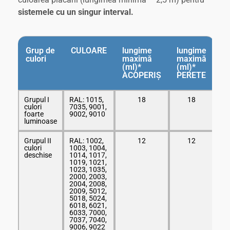
sistemele cu un singur interval.
Grup de
CULOARE
lungime
lungime
culori
maximă
maximă
(ml)*
(ml)*
ACOPERIȘ
PERETE
Grupul I
RAL: 1015,
18
18
culori
7035, 9001,
foarte
9002, 9010
luminoase
Grupul II
RAL: 1002,
12
12
culori
1003, 1004,
deschise
1014, 1017,
1019, 1021,
1023, 1035,
2000, 2003,
2004, 2008,
2009, 5012,
5018, 5024,
6018, 6021,
6033, 7000,
7037, 7040,
9006, 9022