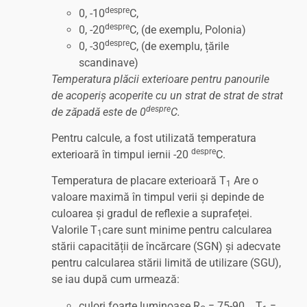
despre
0, -10
C,
despre
0, -20
C, (de exemplu, Polonia)
despre
0, -30
C, (de exemplu, țările
scandinave)
Temperatura plăcii exterioare pentru panourile
de acoperiș acoperite cu un strat de strat de strat
despre
de zăpadă este de 0
C.
Pentru calcule, a fost utilizată temperatura
despre
exterioară în timpul iernii -20
C.
Temperatura de placare exterioară T
Are o
1
valoare maximă în timpul verii și depinde de
culoarea și gradul de reflexie a suprafeței.
Valorile T
care sunt minime pentru calcularea
1
stării capacității de încărcare (SGN) și adecvate
pentru calcularea stării limită de utilizare (SGU),
se iau după cum urmează:
culori foarte luminoase R
= 75-90 T
=