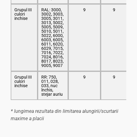
Grupul III
RAL: 3000,
9
9
culori
3002, 3003,
inchise
3005, 3011,
3013, 5002,
5005, 5009,
5010, 5011,
5022, 6000,
6003, 6005,
6011, 6020,
6029, 7015,
7016, 7022,
7024, 8016,
8017, 8023,
9005, 9007
Grupul III
RR: 750,
9
9
culori
011, 028,
inchise
033, nuc
închis,
stejar auriu
* lungimea rezultata din limitarea alungirii/scurtarii
maxime a placii