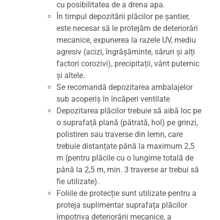
cu posibilitatea de a drena apa.
În timpul depozitării plăcilor pe șantier,
este necesar să le protejăm de deteriorări
mecanice, expunerea la razele UV, mediu
agresiv (acizi, îngrășăminte, săruri și alți
factori corozivi), precipitații, vânt puternic
și altele.
Se recomandă depozitarea ambalajelor
sub acoperiș în încăperi ventilate
Depozitarea plăcilor trebuie să aibă loc pe
o suprafață plană (pătrată, hol) pe grinzi,
polistiren sau traverse din lemn, care
trebuie distanțate până la maximum 2,5
m (pentru plăcile cu o lungime totală de
până la 2,5 m, min. 3 traverse ar trebui să
fie utilizate).
Foliile de protecție sunt utilizate pentru a
proteja suplimentar suprafața plăcilor
împotriva deteriorării mecanice, a