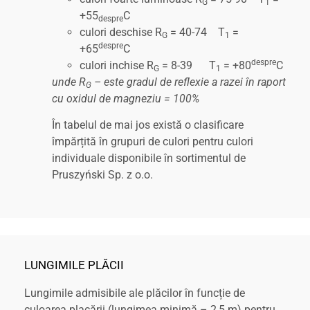
G
1
+55
C
despre
culori deschise R
= 40-74 T
=
G
1
despre
+65
C
despre
culori inchise R
= 8-39 T
= +80
C
G
1
unde R
– este gradul de reflexie a razei în raport
G
cu oxidul de magneziu = 100%
În tabelul de mai jos există o clasificare
împărțită în grupuri de culori pentru culori
individuale disponibile în sortimentul de
Pruszyński Sp. z o.o.
LUNGIMILE PLĂCII
Lungimile admisibile ale plăcilor în funcție de
culoarea placării (lungimea minimă – 2,5 m) pentru