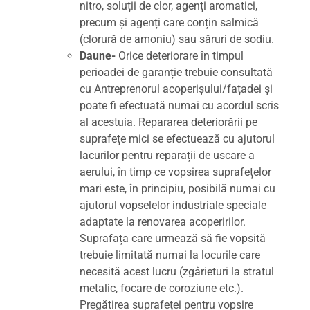
nitro, soluții de clor, agenți aromatici,
precum și agenți care conțin salmică
(clorură de amoniu) sau săruri de sodiu.
Daune-
Orice deteriorare în timpul
perioadei de garanție trebuie consultată
cu Antreprenorul acoperișului/fațadei și
poate fi efectuată numai cu acordul scris
al acestuia. Repararea deteriorării pe
suprafețe mici se efectuează cu ajutorul
lacurilor pentru reparații de uscare a
aerului, în timp ce vopsirea suprafețelor
mari este, în principiu, posibilă numai cu
ajutorul vopselelor industriale speciale
adaptate la renovarea acoperirilor.
Suprafața care urmează să fie vopsită
trebuie limitată numai la locurile care
necesită acest lucru (zgârieturi la stratul
metalic, focare de coroziune etc.).
Pregătirea suprafeței pentru vopsire