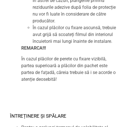
În astfel de cazuri, plângerile privind
reziduurile adezive după folia de protecție
nu vor fi luate în considerare de către
producător.
În cazul plăcilor cu fixare ascunsă, trebuie
avut grijă să scoateți filmul din interiorul
încuietorii mai lungi înainte de instalare.
REMARCA!!!
În cazul plăcilor de perete cu fixare vizibilă,
partea superioară a plăcilor din pachet este
partea de fațadă, căreia trebuie să i se acorde o
atenție deosebită!
ÎNTREȚINERE ȘI SPĂLARE