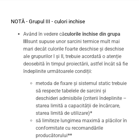
NOTĂ - Grupul III - culori inchise
Având în vedere că
culorile închise din grupa
III
sunt supuse unor sarcini termice mult mai
mari decât culorile foarte deschise și deschise
ale grupurilor I și II, trebuie acordată o atenție
deosebită în timpul proiectării, astfel încât să fie
îndeplinite următoarele condiții:
metoda de fixare și sistemul static trebuie
să respecte tabelele de sarcini și
deschideri admisibile (criterii îndeplinite –
starea limită a capacității de încărcare,
starea limită de utilizare)
*
să limiteze lungimea maximă a plăcilor în
conformitate cu recomandările
producătorului
**