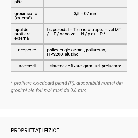
plăcii
grosimea foii
0,5 – 07 mm
(externă)
tipul de
trapezoidal – T / micro-trapez – val MT
profilare
/ – F / nano-val – N / plat – P *
externă
acoperire
poliester gloss/mat, poliuretan,
HPS200, aluzinc
accesorii
sisteme de fixare, garnituri, prelucrare
*
profilare exterioară plană (P), disponibilă numai din
grosimi ale foii mai mari de 0,6 mm
PROPRIETĂȚI FIZICE