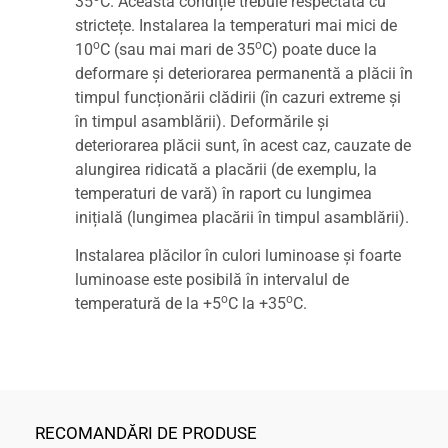
35
C. Această condiție trebuie respectată cu
strictețe. Instalarea la temperaturi mai mici de
o
o
10
C (sau mai mari de 35
C) poate duce la
deformare și deteriorarea permanentă a plăcii în
timpul funcționării clădirii (în cazuri extreme și
în timpul asamblării). Deformările și
deteriorarea plăcii sunt, în acest caz, cauzate de
alungirea ridicată a placării (de exemplu, la
temperaturi de vară) în raport cu lungimea
inițială (lungimea placării în timpul asamblării).
Instalarea plăcilor în culori luminoase și foarte
luminoase este posibilă în intervalul de
o
o
temperatură de la +5
C la +35
C.
RECOMANDĂRI DE PRODUSE