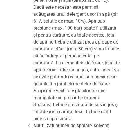
perie moale și apă (temp.max 60 °C).
Dacă este necesar, este permisă
adăugarea unui detergent ușor în apă (pH
6÷7, soluție de max. 10%). Apa sub
presiune (max. 100 bar) poate fi utilizată
și pentru curățare, cu toate acestea, jetul
de apă nu trebuie utilizat prea aproape de
suprafața plăcii (min. 30 cm) și nu trebuie
să fie îndreptat perpendicular pe
suprafață. La elementele de fixare, jetul de
apă trebuie îndreptat în jos, astfel încât să
se evite pătrunderea apei sub presiune în
golurile din jurul elementelor de fixare.
Acoperirile vechi ale plăcilor trebuie
manipulate cu precauție extremă.
Spălarea trebuie efectuată de sus în jos și
întotdeauna curățat locul trebuie clătit
bine cu apă curată.
Nu
utilizați pulberi de spălare, solvenți