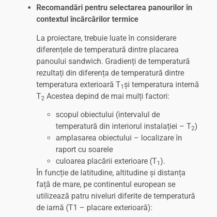
Recomandări pentru selectarea panourilor în
contextul încărcărilor termice
La proiectare, trebuie luate în considerare
diferențele de temperatură dintre placarea
panoului sandwich. Gradienți de temperatură
rezultați din diferența de temperatură dintre
temperatura exterioară T
și temperatura internă
1
T
Acestea depind de mai mulți factori:
2
scopul obiectului (intervalul de
temperatură din interiorul instalației – T
)
2
amplasarea obiectului – localizare în
raport cu soarele
culoarea placării exterioare (T
).
1
În funcție de latitudine, altitudine și distanța
față de mare, pe continentul european se
utilizează patru niveluri diferite de temperatură
de iarnă (T1 – placare exterioară):