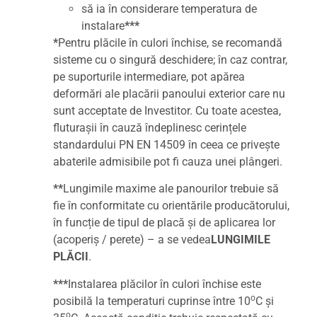
să ia în considerare temperatura de
instalare
***
*
Pentru plăcile în culori închise, se recomandă
sisteme cu o singură deschidere; în caz contrar,
pe suporturile intermediare, pot apărea
deformări ale placării panoului exterior care nu
sunt acceptate de Investitor. Cu toate acestea,
fluturașii în cauză îndeplinesc cerințele
standardului PN EN 14509 în ceea ce privește
abaterile admisibile pot fi cauza unei plângeri.
**
Lungimile maxime ale panourilor trebuie să
fie în conformitate cu orientările producătorului,
în funcție de tipul de placă și de aplicarea lor
(acoperiș / perete) – a se vedea
LUNGIMILE
PLĂCII
.
***
Instalarea plăcilor în culori închise este
o
posibilă la temperaturi cuprinse între 10
C și
o