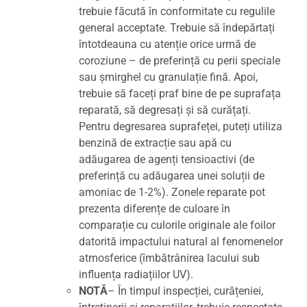
trebuie făcută în conformitate cu regulile
general acceptate. Trebuie să îndepărtați
întotdeauna cu atenție orice urmă de
coroziune – de preferință cu perii speciale
sau șmirghel cu granulație fină. Apoi,
trebuie să faceți praf bine de pe suprafața
reparată, să degresați și să curățați.
Pentru degresarea suprafeței, puteți utiliza
benzină de extracție sau apă cu
adăugarea de agenți tensioactivi (de
preferință cu adăugarea unei soluții de
amoniac de 1-2%). Zonele reparate pot
prezenta diferențe de culoare în
comparație cu culorile originale ale foilor
datorită impactului natural al fenomenelor
atmosferice (îmbătrânirea lacului sub
influența radiațiilor UV).
NOTĂ
– În timpul inspecției, curățeniei,