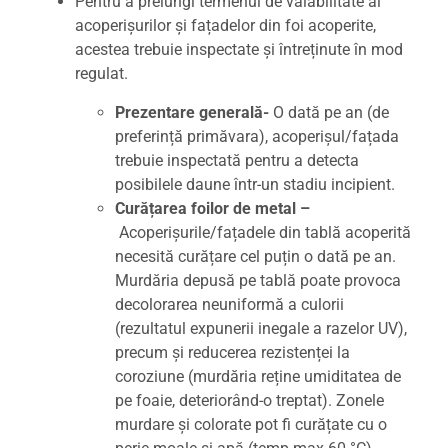
Pentru a prelungi termenul de valabilitate al
acoperișurilor și fațadelor din foi acoperite,
acestea trebuie inspectate și întreținute în mod
regulat.
Prezentare generală-
O dată pe an (de
preferință primăvara), acoperișul/fațada
trebuie inspectată pentru a detecta
posibilele daune într-un stadiu incipient.
Curățarea foilor de metal –
Acoperișurile/fațadele din tablă acoperită
necesită curățare cel puțin o dată pe an.
Murdăria depusă pe tablă poate provoca
decolorarea neuniformă a culorii
(rezultatul expunerii inegale a razelor UV),
precum și reducerea rezistenței la
coroziune (murdăria reține umiditatea de
pe foaie, deteriorând-o treptat). Zonele
murdare și colorate pot fi curățate cu o