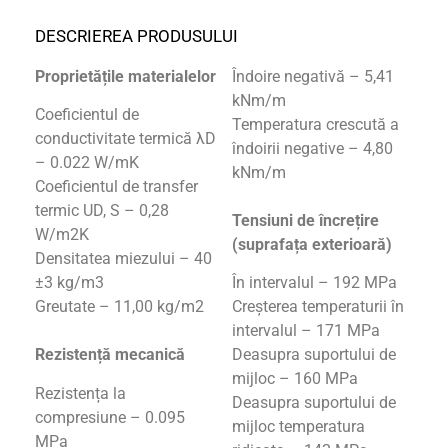
DESCRIEREA PRODUSULUI
Proprietățile materialelor
Îndoire negativă – 5,41
kNm/m
Coeficientul de
Temperatura crescută a
conductivitate termică λD
îndoirii negative – 4,80
– 0.022 W/mK
kNm/m
Coeficientul de transfer
termic UD, S – 0,28
Tensiuni de încrețire
W/m2K
(suprafața exterioară)
Densitatea miezului – 40
±3 kg/m3
În intervalul – 192 MPa
Greutate – 11,00 kg/m2
Creșterea temperaturii în
intervalul – 171 MPa
Rezistență mecanică
Deasupra suportului de
mijloc – 160 MPa
Rezistența la
Deasupra suportului de
compresiune – 0.095
mijloc temperatura
MPa