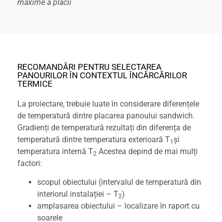
maxime a placii
RECOMANDĂRI PENTRU SELECTAREA
PANOURILOR ÎN CONTEXTUL ÎNCĂRCĂRILOR
TERMICE
La proiectare, trebuie luate în considerare diferențele
de temperatură dintre placarea panoului sandwich.
Gradienți de temperatură rezultați din diferența de
temperatură dintre temperatura exterioară T
și
1
temperatura internă T
Acestea depind de mai mulți
2
factori:
scopul obiectului (intervalul de temperatură din
interiorul instalației – T
)
2
amplasarea obiectului – localizare în raport cu
soarele