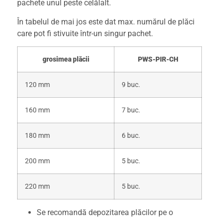
pachete unul peste celălalt.
În tabelul de mai jos este dat max. numărul de plăci
care pot fi stivuite într-un singur pachet.
grosimea plăcii
PWS-PIR-CH
120 mm
9 buc.
160 mm
7 buc.
180 mm
6 buc.
200 mm
5 buc.
220 mm
5 buc.
Se recomandă depozitarea plăcilor pe o