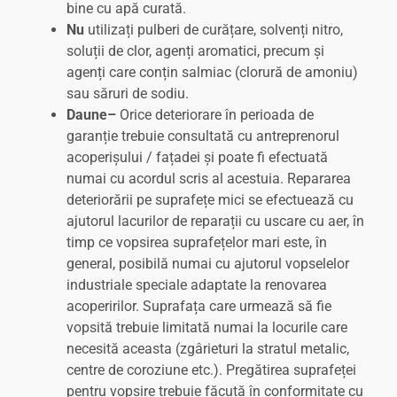
bine cu apă curată.
Nu
utilizați pulberi de curățare, solvenți nitro,
soluții de clor, agenți aromatici, precum și
agenți care conțin salmiac (clorură de amoniu)
sau săruri de sodiu.
Daune–
Orice deteriorare în perioada de
garanție trebuie consultată cu antreprenorul
acoperișului / fațadei și poate fi efectuată
numai cu acordul scris al acestuia. Repararea
deteriorării pe suprafețe mici se efectuează cu
ajutorul lacurilor de reparații cu uscare cu aer, în
timp ce vopsirea suprafețelor mari este, în
general, posibilă numai cu ajutorul vopselelor
industriale speciale adaptate la renovarea
acoperirilor. Suprafața care urmează să fie
vopsită trebuie limitată numai la locurile care
necesită aceasta (zgârieturi la stratul metalic,
centre de coroziune etc.). Pregătirea suprafeței
pentru vopsire trebuie făcută în conformitate cu