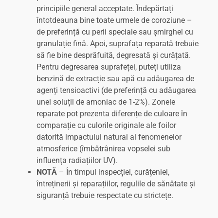
principiile general acceptate. Îndepărtați
întotdeauna bine toate urmele de coroziune –
de preferință cu perii speciale sau șmirghel cu
granulație fină. Apoi, suprafața reparată trebuie
să fie bine desprăfuită, degresată și curățată.
Pentru degresarea suprafeței, puteți utiliza
benzină de extracție sau apă cu adăugarea de
agenți tensioactivi (de preferință cu adăugarea
unei soluții de amoniac de 1-2%). Zonele
reparate pot prezenta diferențe de culoare în
comparație cu culorile originale ale foilor
datorită impactului natural al fenomenelor
atmosferice (îmbătrânirea vopselei sub
influența radiațiilor UV).
NOTĂ
– În timpul inspecției, curățeniei,
întreținerii și reparațiilor, regulile de sănătate și
siguranță trebuie respectate cu strictețe.