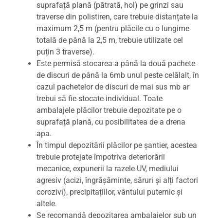
suprafață plană (pătrată, hol) pe grinzi sau
traverse din polistiren, care trebuie distanțate la
maximum 2,5 m (pentru plăcile cu o lungime
totală de până la 2,5 m, trebuie utilizate cel
puțin 3 traverse).
Este permisă stocarea a până la două pachete
de discuri de până la 6mb unul peste celălalt, în
cazul pachetelor de discuri de mai sus mb ar
trebui să fie stocate individual. Toate
ambalajele plăcilor trebuie depozitate pe o
suprafață plană, cu posibilitatea de a drena
apa.
În timpul depozitării plăcilor pe șantier, acestea
trebuie protejate împotriva deteriorării
mecanice, expunerii la razele UV, mediului
agresiv (acizi, îngrășăminte, săruri și alți factori
corozivi), precipitațiilor, vântului puternic și
altele.
Se recomandă depozitarea ambalajelor sub un