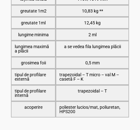
greutate 1m2
10,83 kg **
greutate 1ml
12,45 kg
lungime minima
2 ml
lungimea maximă
a se vedea fila lungimea plăcii
a plăcii
grosimea foii
0,5 mm
tipul de profilare
trapezoidal – T micro – val M –
externă
casetă F – K
tipul de profilare
trapezoidal – T
internă
acoperire
poliester lucios/mat, poliuretan,
HPS200