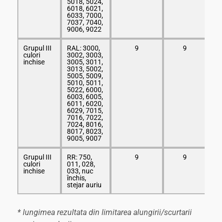
5018, 5024,
6018, 6021,
6033, 7000,
7037, 7040,
9006, 9022
Grupul III
RAL: 3000,
9
9
culori
3002, 3003,
inchise
3005, 3011,
3013, 5002,
5005, 5009,
5010, 5011,
5022, 6000,
6003, 6005,
6011, 6020,
6029, 7015,
7016, 7022,
7024, 8016,
8017, 8023,
9005, 9007
Grupul III
RR: 750,
9
9
culori
011, 028,
inchise
033, nuc
închis,
stejar auriu
* lungimea rezultata din limitarea alungirii/scurtarii