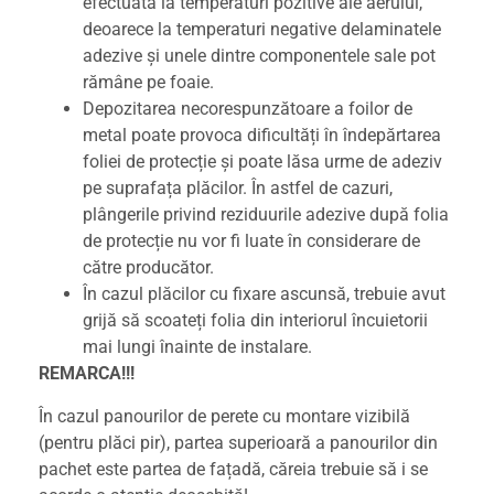
efectuată la temperaturi pozitive ale aerului,
deoarece la temperaturi negative delaminatele
adezive și unele dintre componentele sale pot
rămâne pe foaie.
Depozitarea necorespunzătoare a foilor de
metal poate provoca dificultăți în îndepărtarea
foliei de protecție și poate lăsa urme de adeziv
pe suprafața plăcilor. În astfel de cazuri,
plângerile privind reziduurile adezive după folia
de protecție nu vor fi luate în considerare de
către producător.
În cazul plăcilor cu fixare ascunsă, trebuie avut
grijă să scoateți folia din interiorul încuietorii
mai lungi înainte de instalare.
REMARCA!!!
În cazul panourilor de perete cu montare vizibilă
(pentru plăci pir), partea superioară a panourilor din
pachet este partea de fațadă, căreia trebuie să i se