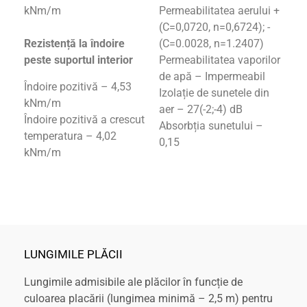
kNm/m
Permeabilitatea aerului +
(C=0,0720, n=0,6724); -
Rezistență la îndoire
(C=0.0028, n=1.2407)
peste suportul interior
Permeabilitatea vaporilor
de apă – Impermeabil
Îndoire pozitivă – 4,53
Izolație de sunetele din
kNm/m
aer – 27(-2;-4) dB
Îndoire pozitivă a crescut
Absorbția sunetului –
temperatura – 4,02
0,15
kNm/m
LUNGIMILE PLĂCII
Lungimile admisibile ale plăcilor în funcție de
culoarea placării (lungimea minimă – 2,5 m) pentru