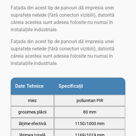
Fațada din acest tip de panouri dă impresia unei
suprafețe netede (fără conectori vizibili), datorită
căreia acestea sunt adesea folosite nu numai în
instalațiile industriale.
Fațada din acest tip de panouri dă impresia unei
suprafețe netede (fără conectori vizibili), datorită
căreia acestea sunt adesea folosite nu numai în
instalațiile industriale.
Date Tehnice
Specificații
miez
poliuretan PIR
grosimea plăcii
80 mm
lățime efectivă
1150/1000 mm
lățimea totală
1169/1019 mm