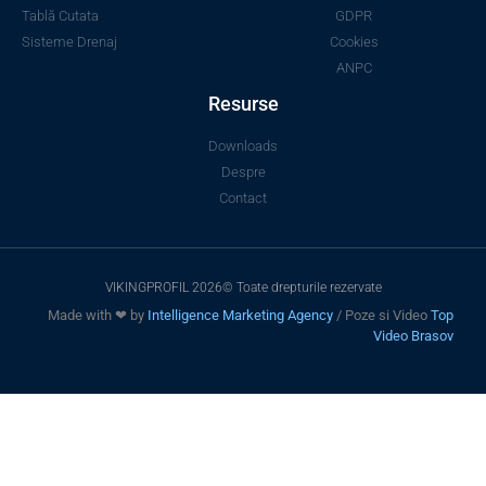
Tablă Cutata
GDPR
Sisteme Drenaj
Cookies
ANPC
Resurse
Downloads
Despre
Contact
VIKINGPROFIL 2026© Toate drepturile rezervate
Made with ❤ by
Intelligence Marketing Agency
/ Poze si Video
Top
Video Brasov