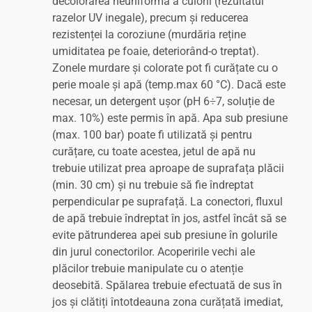
decolorarea neuniformă a culorii (rezultatul
razelor UV inegale), precum și reducerea
rezistenței la coroziune (murdăria reține
umiditatea pe foaie, deteriorând-o treptat).
Zonele murdare și colorate pot fi curățate cu o
perie moale și apă (temp.max 60 °C). Dacă este
necesar, un detergent ușor (pH 6÷7, soluție de
max. 10%) este permis în apă. Apa sub presiune
(max. 100 bar) poate fi utilizată și pentru
curățare, cu toate acestea, jetul de apă nu
trebuie utilizat prea aproape de suprafața plăcii
(min. 30 cm) și nu trebuie să fie îndreptat
perpendicular pe suprafață. La conectori, fluxul
de apă trebuie îndreptat în jos, astfel încât să se
evite pătrunderea apei sub presiune în golurile
din jurul conectorilor. Acoperirile vechi ale
plăcilor trebuie manipulate cu o atenție
deosebită. Spălarea trebuie efectuată de sus în
jos și clătiți întotdeauna zona curățată imediat,