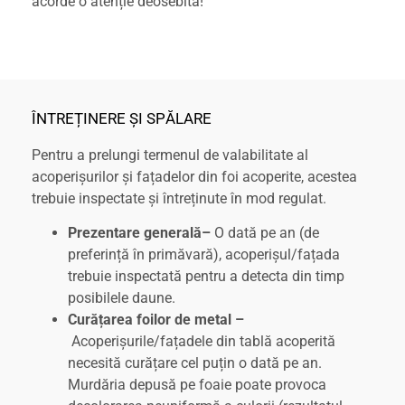
acorde o atenție deosebită!
ÎNTREȚINERE ȘI SPĂLARE
Pentru a prelungi termenul de valabilitate al
acoperișurilor și fațadelor din foi acoperite, acestea
trebuie inspectate și întreținute în mod regulat.
Prezentare generală–
O dată pe an (de
preferință în primăvară), acoperișul/fațada
trebuie inspectată pentru a detecta din timp
posibilele daune.
Curățarea foilor de metal –
Acoperișurile/fațadele din tablă acoperită
necesită curățare cel puțin o dată pe an.
Murdăria depusă pe foaie poate provoca