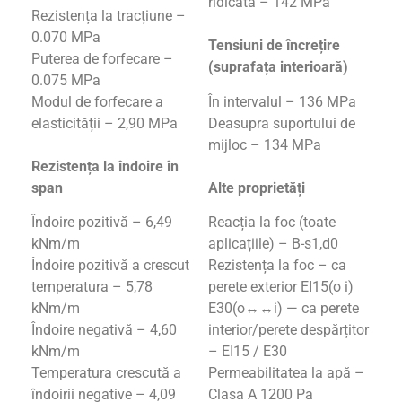
ridicata – 142 MPa
Rezistența la tracțiune –
0.070 MPa
Tensiuni de încrețire
Puterea de forfecare –
(suprafața interioară)
0.075 MPa
Modul de forfecare a
În intervalul – 136 MPa
elasticității – 2,90 MPa
Deasupra suportului de
mijloc – 134 MPa
Rezistența la îndoire în
span
Alte proprietăți
Îndoire pozitivă – 6,49
Reacția la foc (toate
kNm/m
aplicațiile) – B-s1,d0
Îndoire pozitivă a crescut
Rezistența la foc – ca
temperatura – 5,78
perete exterior EI15(o i)
kNm/m
E30(o↔↔i) — ca perete
Îndoire negativă – 4,60
interior/perete despărțitor
kNm/m
– EI15 / E30
Temperatura crescută a
Permeabilitatea la apă –
îndoirii negative – 4,09
Clasa A 1200 Pa