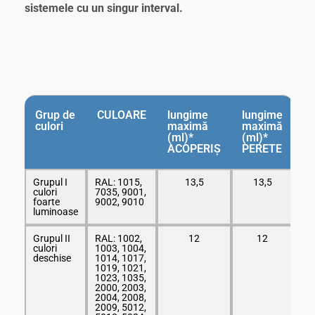
sistemele cu un singur interval.
Grup de
CULOARE
lungime
lungime
culori
maximă
maximă
(ml)*
(ml)*
ACOPERIȘ
PERETE
Grupul I
RAL: 1015,
13,5
13,5
culori
7035, 9001,
foarte
9002, 9010
luminoase
Grupul II
RAL: 1002,
12
12
culori
1003, 1004,
deschise
1014, 1017,
1019, 1021,
1023, 1035,
2000, 2003,
2004, 2008,
2009, 5012,