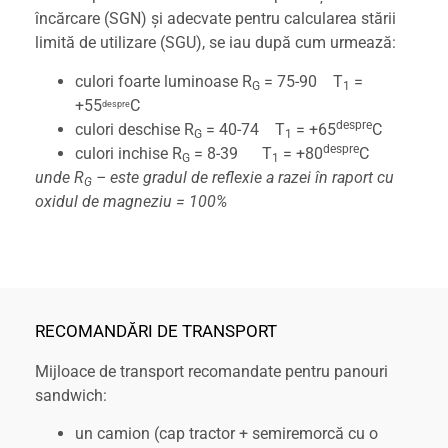
încărcare (SGN) și adecvate pentru calcularea stării
limită de utilizare (SGU), se iau după cum urmează:
culori foarte luminoase R
= 75-90 T
=
G
1
+55
C
despre
despre
culori deschise R
= 40-74 T
= +65
C
G
1
despre
culori inchise R
= 8-39 T
= +80
C
G
1
unde R
– este gradul de reflexie a razei în raport cu
G
oxidul de magneziu = 100%
RECOMANDĂRI DE TRANSPORT
Mijloace de transport recomandate pentru panouri
sandwich:
un camion (cap tractor + semiremorcă cu o