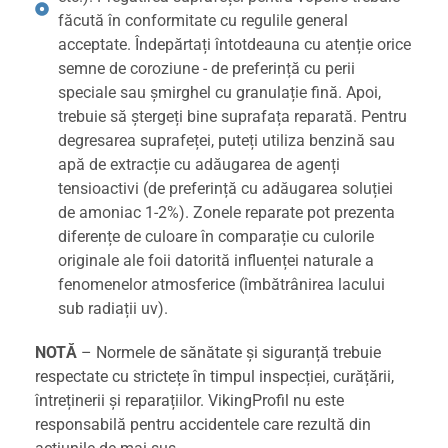
făcută în conformitate cu regulile general
acceptate. Îndepărtați întotdeauna cu atenție orice
semne de coroziune - de preferință cu perii
speciale sau șmirghel cu granulație fină. Apoi,
trebuie să ștergeți bine suprafața reparată. Pentru
degresarea suprafeței, puteți utiliza benzină sau
apă de extracție cu adăugarea de agenți
tensioactivi (de preferință cu adăugarea soluției
de amoniac 1-2%). Zonele reparate pot prezenta
diferențe de culoare în comparație cu culorile
originale ale foii datorită influenței naturale a
fenomenelor atmosferice (îmbătrânirea lacului
sub radiații uv).
NOTĂ
– Normele de sănătate și siguranță trebuie
respectate cu strictețe în timpul inspecției, curățării,
întreținerii și reparațiilor. VikingProfil nu este
responsabilă pentru accidentele care rezultă din