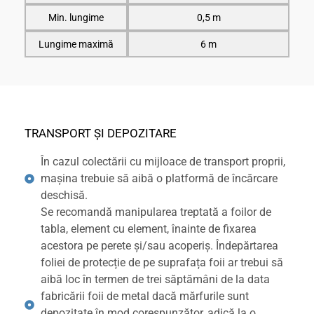
Min. lungime
0,5 m
Lungime maximă
6 m
TRANSPORT ȘI DEPOZITARE
În cazul colectării cu mijloace de transport proprii,
mașina trebuie să aibă o platformă de încărcare
deschisă.
Se recomandă manipularea treptată a foilor de
tabla, element cu element, înainte de fixarea
acestora pe perete și/sau acoperiș. Îndepărtarea
foliei de protecție de pe suprafața foii ar trebui să
aibă loc în termen de trei săptămâni de la data
fabricării foii de metal dacă mărfurile sunt
depozitate în mod corespunzător, adică la o