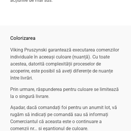
acțiunile de mai sus.
Colorizarea
Viking Pruszynski garantează executarea comenzilor
individuale în aceeași culoare (nuanță). Cu toate
acestea, datorită complexității proceselor de
acoperire, este posibil să aveți diferențe de nuanțe
între livrări.
Prin urmare, răspunderea pentru culoare se limitează
la o singură livrare.
Așadar, dacă comandați foi pentru un anumit lot, vă
rugăm să indicați pe comandă sau să informați
Comerciantul că aceasta este o continuare a
comenzii nr… si eșantionul de culoare.