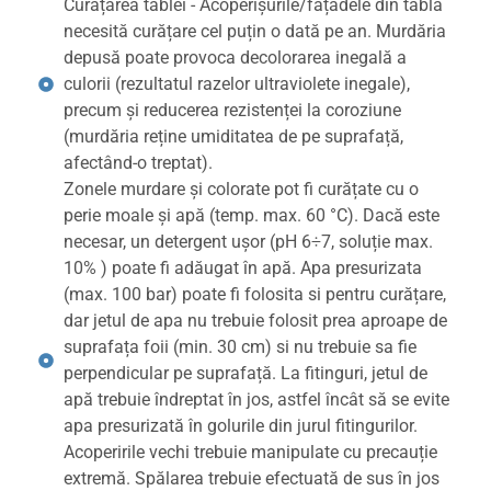
Curățarea tablei - Acoperișurile/fațadele din tablă
necesită curățare cel puțin o dată pe an. Murdăria
depusă poate provoca decolorarea inegală a
culorii (rezultatul razelor ultraviolete inegale),
precum și reducerea rezistenței la coroziune
(murdăria reține umiditatea de pe suprafață,
afectând-o treptat).
Zonele murdare și colorate pot fi curățate cu o
perie moale și apă (temp. max. 60 °C). Dacă este
necesar, un detergent ușor (pH 6÷7, soluție max.
10% ) poate fi adăugat în apă. Apa presurizata
(max. 100 bar) poate fi folosita si pentru curățare,
dar jetul de apa nu trebuie folosit prea aproape de
suprafața foii (min. 30 cm) si nu trebuie sa fie
perpendicular pe suprafață. La fitinguri, jetul de
apă trebuie îndreptat în jos, astfel încât să se evite
apa presurizată în golurile din jurul fitingurilor.
Acoperirile vechi trebuie manipulate cu precauție
extremă. Spălarea trebuie efectuată de sus în jos