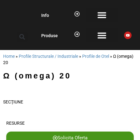
Info
Produse
Home
»
Profile Structurale / Industriale
»
Profile de Otel
»
Ω (omega)
20
Ω (omega) 20
SECŢIUNE
RESURSE
Solicita Oferta