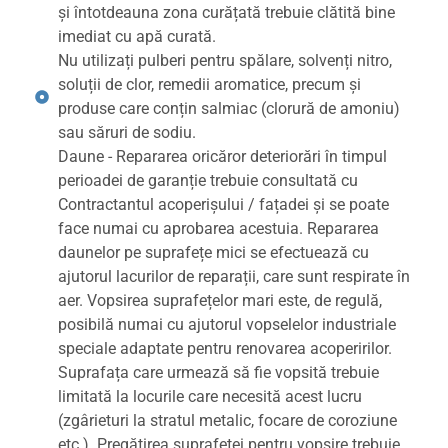
și întotdeauna zona curățată trebuie clătită bine
imediat cu apă curată.
Nu utilizați pulberi pentru spălare, solvenți nitro,
soluții de clor, remedii aromatice, precum și
produse care conțin salmiac (clorură de amoniu)
sau săruri de sodiu.
Daune - Repararea oricăror deteriorări în timpul
perioadei de garanție trebuie consultată cu
Contractantul acoperișului / fațadei și se poate
face numai cu aprobarea acestuia. Repararea
daunelor pe suprafețe mici se efectuează cu
ajutorul lacurilor de reparații, care sunt respirate în
aer. Vopsirea suprafețelor mari este, de regulă,
posibilă numai cu ajutorul vopselelor industriale
speciale adaptate pentru renovarea acoperirilor.
Suprafața care urmează să fie vopsită trebuie
limitată la locurile care necesită acest lucru
(zgârieturi la stratul metalic, focare de coroziune
etc.). Pregătirea suprafeței pentru vopsire trebuie