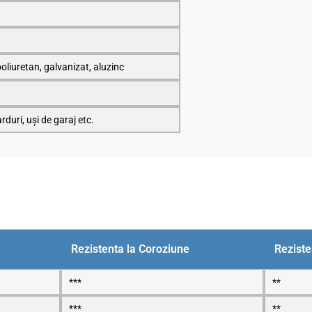
poliuretan, galvanizat, aluzinc
rduri, uși de garaj etc.
Rezistenta la Coroziune
Rezist
***
**
***
**