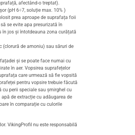
uprafață, afectând-o treptat).
ușor (pH 6÷7, soluție max. 10% )
olosit prea aproape de suprafața foii
t să se evite apa presurizată în
us în jos și întotdeauna zona curățată
iac (clorură de amoniu) sau săruri de
 fațadei și se poate face numai cu
rate în aer. Vopsirea suprafețelor
Suprafața care urmează să fie vopsită
uprafeței pentru vopsire trebuie făcută
ă cu perii speciale sau șmirghel cu
au apă de extracție cu adăugarea de
oare în comparație cu culorile
ilor. VikingProfil nu este responsabilă