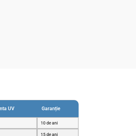
enta UV
Garanție
10 de ani
15 de ani