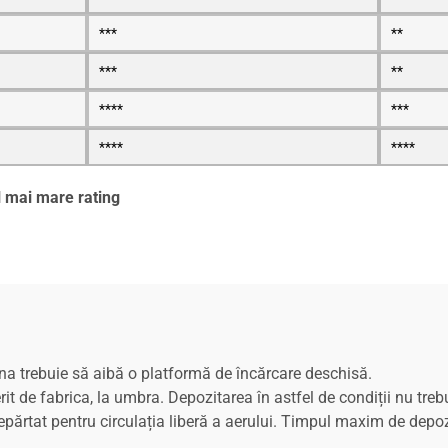
***
**
***
**
****
***
****
****
l mai mare rating
șina trebuie să aibă o platformă de încărcare deschisă.
erit de fabrica, la umbra. Depozitarea în astfel de condiții nu t
depărtat pentru circulația liberă a aerului. Timpul maxim de dep