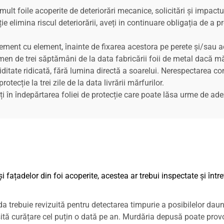
i mult foile acoperite de deteriorări mecanice, solicitări și impact
cție elimina riscul deteriorării, aveți in continuare obligația de a
ment cu element, înainte de fixarea acestora pe perete și/sau ac
ermen de trei săptămâni de la data fabricării foii de metal dacă m
ditate ridicată, fără lumina directă a soarelui. Nerespectarea co
tecție la trei zile de la data livrării mărfurilor.
în îndepărtarea foliei de protecție care poate lăsa urme de adez
i fațadelor din foi acoperite, acestea ar trebui inspectate și într
a trebuie revizuită pentru detectarea timpurie a posibilelor daun
sită curățare cel puțin o dată pe an. Murdăria depusă poate prov