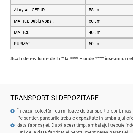
Alutytan ICEPUR
55 μm
MAT ICE Dublu Vopsit
60 μm
MAT ICE
40 μm
PURMAT
50 μm
Scala de evaluare de la * la **** – unde **** înseamnă ce
TRANSPORT ȘI DEPOZITARE
În cazul colectării cu mijloace de transport proprii, ma
Pe șantier, panourile trebuie depozitate in ambalajul of
data fabricației. După acest timp, ambalajul trebuie în
luni de la data fabricației pentru mentinerea garanției.