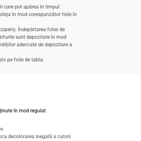
uri care pot apărea în timpul
 proteja în mod corespunzător foile în
operiș. Îndepărtarea foliei de
ărfurile sunt depozitate în mod
ndițiilor adecvate de depozitare a
iv pe foile de tabla.
eținute în mod regulat.
e.
oca decolorarea inegală a culorii