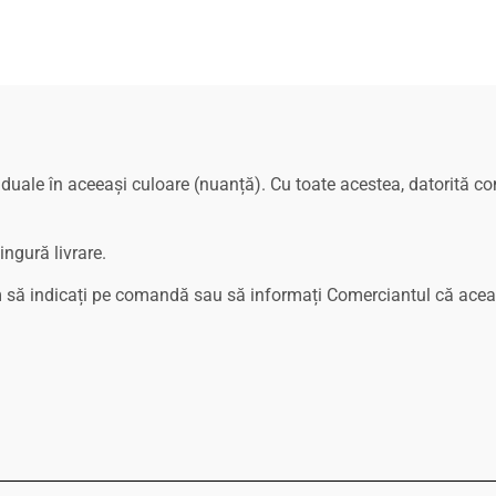
uale în aceeași culoare (nuanță). Cu toate acestea, datorită com
ngură livrare.
m să indicați pe comandă sau să informați Comerciantul că acea