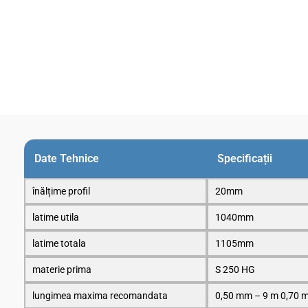
Date Tehnice
Specificații
înălțime profil
20mm
latime utila
1040mm
latime totala
1105mm
materie prima
S 250 HG
lungimea maxima recomandata
0,50 mm – 9 m 0,70 