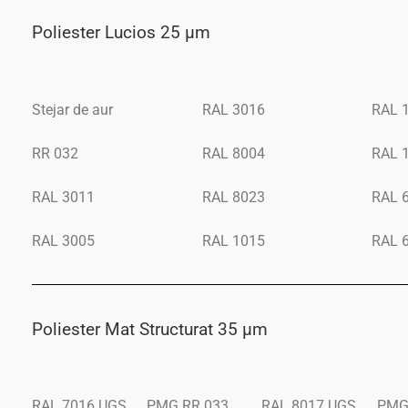
Poliester Lucios 25 μm
Stejar de aur
RAL 3016
RAL 
RR 032
RAL 8004
RAL 
RAL 3011
RAL 8023
RAL 
RAL 3005
RAL 1015
RAL 
Poliester Mat Structurat 35 μm
RAL 7016 UGS
PMG RR 033
RAL 8017 UGS
PMG