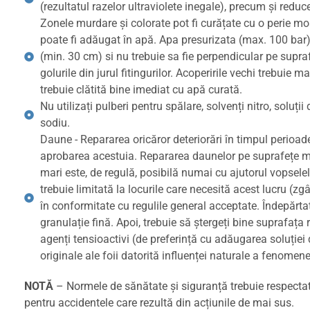
(rezultatul razelor ultraviolete inegale), precum și redu
Zonele murdare și colorate pot fi curățate cu o perie m
poate fi adăugat în apă. Apa presurizata (max. 100 bar) p
(min. 30 cm) si nu trebuie sa fie perpendicular pe suprafaț
golurile din jurul fitingurilor. Acoperirile vechi trebui
trebuie clătită bine imediat cu apă curată.
Nu utilizați pulberi pentru spălare, solvenți nitro, solu
sodiu.
Daune - Repararea oricăror deteriorări în timpul perioad
aprobarea acestuia. Repararea daunelor pe suprafețe mici
mari este, de regulă, posibilă numai cu ajutorul vopsele
trebuie limitată la locurile care necesită acest lucru (zg
în conformitate cu regulile general acceptate. Îndepărta
granulație fină. Apoi, trebuie să ștergeți bine suprafaț
agenți tensioactivi (de preferință cu adăugarea soluției
originale ale foii datorită influenței naturale a fenomen
NOTĂ
– Normele de sănătate și siguranță trebuie respectate cu
pentru accidentele care rezultă din acțiunile de mai sus.