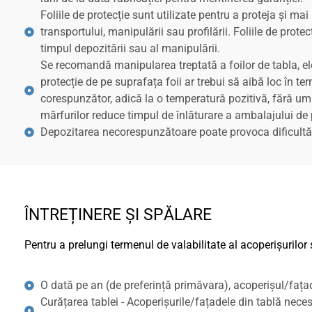
Foliile de protecție sunt utilizate pentru a proteja și ma
transportului, manipulării sau profilării. Foliile de prote
timpul depozitării sau al manipulării.
Se recomandă manipularea treptată a foilor de tabla, ele
protecție de pe suprafața foii ar trebui să aibă loc în t
corespunzător, adică la o temperatură pozitivă, fără umi
mărfurilor reduce timpul de înlăturare a ambalajului de pro
Depozitarea necorespunzătoare poate provoca dificultăți 
ÎNTREȚINERE ȘI SPĂLARE
Pentru a prelungi termenul de valabilitate al acoperișurilor ș
O dată pe an (de preferință primăvara), acoperișul/fațad
Curățarea tablei - Acoperișurile/fațadele din tablă nece