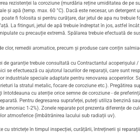
cerea rezistenței la coroziune (murdăria reține umiditatea de pe s
oale și apă (temp. max. 60 °C). Dacă este necesar, un detergent 
oate fi folosita si pentru curățare, dar jetul de apa nu trebuie f
ă. La fitinguri, jetul de apă trebuie îndreptat în jos, astfel încâ
e manipulate cu precauție extremă. Spălarea trebuie efectuată de s
ții de clor, remedii aromatice, precum și produse care conțin salm
ei de garanție trebuie consultată cu Contractantul acoperișului /
 se efectuează cu ajutorul lacurilor de reparații, care sunt respi
lor industriale speciale adaptate pentru renovarea acoperirilor. 
ârieturi la stratul metalic, focare de coroziune etc.). Pregătirea s
ți întotdeauna cu atenție orice semne de coroziune - de preferinț
a reparată. Pentru degresarea suprafeței, puteți utiliza benzină s
 de amoniac 1-2%). Zonele reparate pot prezenta diferențe de cul
elor atmosferice (îmbătrânirea lacului sub radiații uv).
 strictețe în timpul inspecției, curățării, întreținerii și reparați