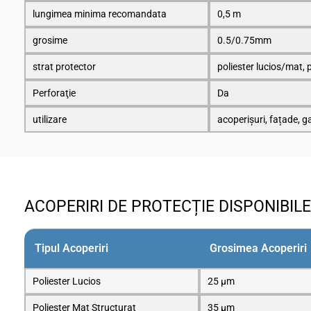
lungimea minima recomandata
0,5 m
grosime
0.5/0.75mm
strat protector
poliester lucios/mat, 
Perforaţie
Da
utilizare
acoperișuri, fațade, ga
ACOPERIRI DE PROTECȚIE DISPONIBILE
Tipul Acoperiri
Grosimea Acoperiri
Poliester Lucios
25 μm
Poliester Mat Structurat
35 μm