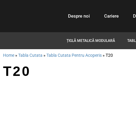
Despre noi
Cariere
D
ȚIGLĂ METALICĂ MODULARĂ
TABL
Home
»
Tabla Cutata
»
Tabla Cutata Pentru Acoperis
»
T20
T20