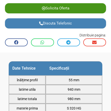
Solicita Oferta
Discuta Telefonic
Distribuie pagina:
Date Tehnice
Specificații
înălțime profil
55 mm
latime utila
940 mm
latime totala
980 mm
materie prima
S 320 HG