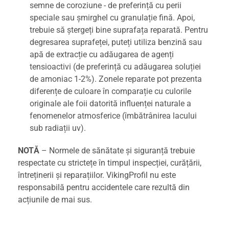
semne de coroziune - de preferință cu perii
speciale sau șmirghel cu granulație fină. Apoi,
trebuie să ștergeți bine suprafața reparată. Pentru
degresarea suprafeței, puteți utiliza benzină sau
apă de extracție cu adăugarea de agenți
tensioactivi (de preferință cu adăugarea soluției
de amoniac 1-2%). Zonele reparate pot prezenta
diferențe de culoare în comparație cu culorile
originale ale foii datorită influenței naturale a
fenomenelor atmosferice (îmbătrânirea lacului
sub radiații uv).
NOTĂ
– Normele de sănătate și siguranță trebuie
respectate cu strictețe în timpul inspecției, curățării,
întreținerii și reparațiilor. VikingProfil nu este
responsabilă pentru accidentele care rezultă din
acțiunile de mai sus.