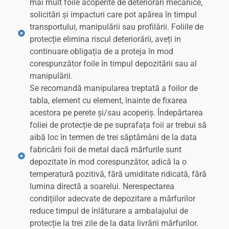
mai mult foile acoperite de deteriorări mecanice,
solicitări și impacturi care pot apărea în timpul
transportului, manipulării sau profilării. Foliile de
protecție elimina riscul deteriorării, aveți in
continuare obligația de a proteja în mod
corespunzător foile în timpul depozitării sau al
manipulării.
Se recomandă manipularea treptată a foilor de
tabla, element cu element, înainte de fixarea
acestora pe perete și/sau acoperiș. Îndepărtarea
foliei de protecție de pe suprafața foii ar trebui să
aibă loc în termen de trei săptămâni de la data
fabricării foii de metal dacă mărfurile sunt
depozitate în mod corespunzător, adică la o
temperatură pozitivă, fără umiditate ridicată, fără
lumina directă a soarelui. Nerespectarea
condițiilor adecvate de depozitare a mărfurilor
reduce timpul de înlăturare a ambalajului de
protecție la trei zile de la data livrării mărfurilor.