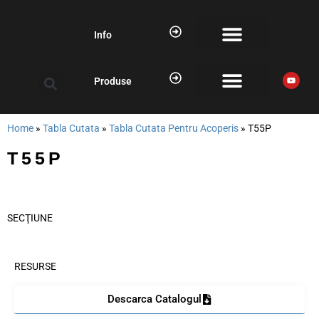
Info
Produse
Home
»
Tabla Cutata
»
Tabla Cutata Pentru Acoperis
»
T55P
T55P
SECŢIUNE
RESURSE
Descarca Catalogul