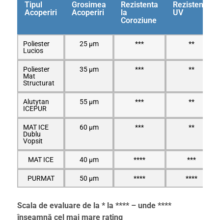
Tipul
Grosimea
Rezistenta
Rezistenta
Acoperiri
Acoperiri
la
UV
Coroziune
Poliester
25 μm
***
**
Lucios
Poliester
35 μm
***
**
Mat
Structurat
Alutytan
55 μm
***
**
ICEPUR
MAT ICE
60 μm
***
**
Dublu
Vopsit
MAT ICE
40 μm
****
***
PURMAT
50 μm
****
****
Scala de evaluare de la * la **** – unde ****
înseamnă cel mai mare rating