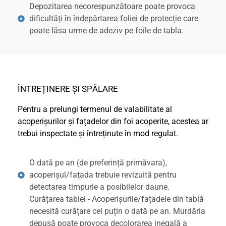
Depozitarea necorespunzătoare poate provoca
dificultăți în îndepărtarea foliei de protecție care
poate lăsa urme de adeziv pe foile de tabla.
ÎNTREȚINERE ȘI SPĂLARE
Pentru a prelungi termenul de valabilitate al
acoperișurilor și fațadelor din foi acoperite, acestea ar
trebui inspectate și întreținute în mod regulat.
O dată pe an (de preferință primăvara),
acoperișul/fațada trebuie revizuită pentru
detectarea timpurie a posibilelor daune.
Curățarea tablei - Acoperișurile/fațadele din tablă
necesită curățare cel puțin o dată pe an. Murdăria
depusă poate provoca decolorarea inegală a