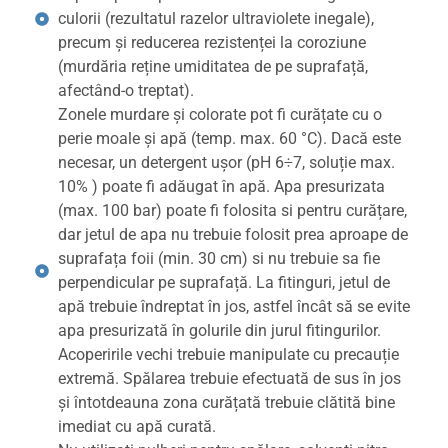
culorii (rezultatul razelor ultraviolete inegale),
precum și reducerea rezistenței la coroziune
(murdăria reține umiditatea de pe suprafață,
afectând-o treptat).
Zonele murdare și colorate pot fi curățate cu o
perie moale și apă (temp. max. 60 °C). Dacă este
necesar, un detergent ușor (pH 6÷7, soluție max.
10% ) poate fi adăugat în apă. Apa presurizata
(max. 100 bar) poate fi folosita si pentru curățare,
dar jetul de apa nu trebuie folosit prea aproape de
suprafața foii (min. 30 cm) si nu trebuie sa fie
perpendicular pe suprafață. La fitinguri, jetul de
apă trebuie îndreptat în jos, astfel încât să se evite
apa presurizată în golurile din jurul fitingurilor.
Acoperirile vechi trebuie manipulate cu precauție
extremă. Spălarea trebuie efectuată de sus în jos
și întotdeauna zona curățată trebuie clătită bine
imediat cu apă curată.