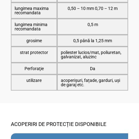
lungimea maxima
0,50 – 10 mm 0,70 – 12 m
recomandata
lungimea minima
0,5 m
recomandata
grosime
0,5 până la 1,25 mm
strat protector
poliester lucios/mat, poliuretan,
galvanizat, aluzinc
Perforaţie
Da
utilizare
acoperișuri, fațade, garduri, uși
de garaj etc.
ACOPERIRI DE PROTECȚIE DISPONIBILE