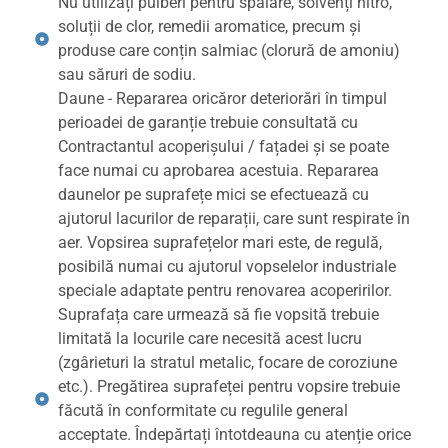
Nu utilizați pulberi pentru spălare, solvenți nitro,
soluții de clor, remedii aromatice, precum și
produse care conțin salmiac (clorură de amoniu)
sau săruri de sodiu.
Daune - Repararea oricăror deteriorări în timpul
perioadei de garanție trebuie consultată cu
Contractantul acoperișului / fațadei și se poate
face numai cu aprobarea acestuia. Repararea
daunelor pe suprafețe mici se efectuează cu
ajutorul lacurilor de reparații, care sunt respirate în
aer. Vopsirea suprafețelor mari este, de regulă,
posibilă numai cu ajutorul vopselelor industriale
speciale adaptate pentru renovarea acoperirilor.
Suprafața care urmează să fie vopsită trebuie
limitată la locurile care necesită acest lucru
(zgârieturi la stratul metalic, focare de coroziune
etc.). Pregătirea suprafeței pentru vopsire trebuie
făcută în conformitate cu regulile general
acceptate. Îndepărtați întotdeauna cu atenție orice