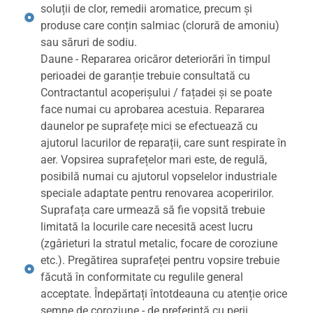
soluții de clor, remedii aromatice, precum și
produse care conțin salmiac (clorură de amoniu)
sau săruri de sodiu.
Daune - Repararea oricăror deteriorări în timpul
perioadei de garanție trebuie consultată cu
Contractantul acoperișului / fațadei și se poate
face numai cu aprobarea acestuia. Repararea
daunelor pe suprafețe mici se efectuează cu
ajutorul lacurilor de reparații, care sunt respirate în
aer. Vopsirea suprafețelor mari este, de regulă,
posibilă numai cu ajutorul vopselelor industriale
speciale adaptate pentru renovarea acoperirilor.
Suprafața care urmează să fie vopsită trebuie
limitată la locurile care necesită acest lucru
(zgârieturi la stratul metalic, focare de coroziune
etc.). Pregătirea suprafeței pentru vopsire trebuie
făcută în conformitate cu regulile general
acceptate. Îndepărtați întotdeauna cu atenție orice
semne de coroziune - de preferință cu perii