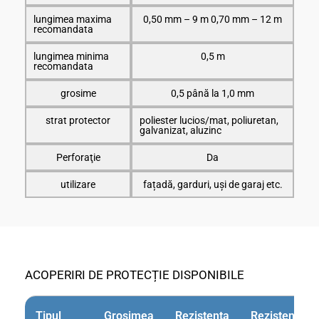
lungimea maxima
0,50 mm – 9 m 0,70 mm – 12 m
recomandata
lungimea minima
0,5 m
recomandata
grosime
0,5 până la 1,0 mm
strat protector
poliester lucios/mat, poliuretan,
galvanizat, aluzinc
Perforaţie
Da
utilizare
fațadă, garduri, uși de garaj etc.
ACOPERIRI DE PROTECȚIE DISPONIBILE
Tipul
Grosimea
Rezistenta
Rezistenta