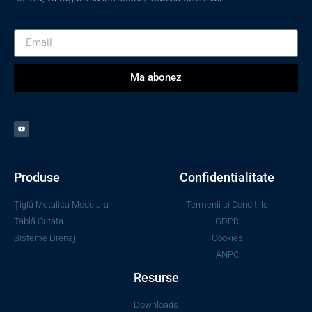
Ma abonez
Produse
Confidentialitate
Țiglă Metalica Modulara
Termenii si Conditiile
Tablă Cutata
GDPR
Sisteme Drenaj
Cookies
ANPC
Resurse
Downloads