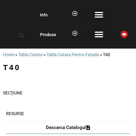
Info
Produse
Home
»
Tabla Cutata
»
Tabla Cutata Pentru Fatada
»
T40
T40
SECŢIUNE
RESURSE
Descarca Catalogul