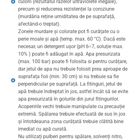
culorii (rezultatul razelor ultraviolete inegale),
precum și reducerea rezistenței la coroziune
(murdăria reține umiditatea de pe suprafață,
afectând-o treptat).
Zonele murdare și colorate pot fi curățate cu o
perie moale și apă (temp. max. 60 °C). Dacă este
necesar, un detergent ușor (pH 6÷7, soluție max.
10% ) poate fi adăugat în apă. Apa presurizata
(max. 100 bar) poate fi folosita si pentru curățare,
dar jetul de apa nu trebuie folosit prea aproape de
suprafața foii (min. 30 cm) si nu trebuie sa fie
perpendicular pe suprafață. La fitinguri, jetul de
apă trebuie îndreptat în jos, astfel încât să se evite
apa presurizată în golurile din jurul fitingurilor.
Acoperirile vechi trebuie manipulate cu precauție
extremă. Spălarea trebuie efectuată de sus în jos
și întotdeauna zona curățată trebuie clătită bine
imediat cu apă curată.
Nu utilizați pulberi pentru spălare, solvenți nitro,