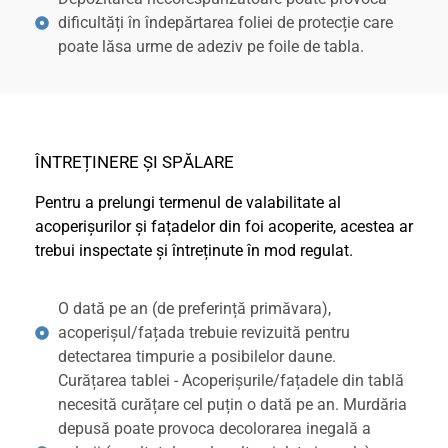
dificultăți în îndepărtarea foliei de protecție care
poate lăsa urme de adeziv pe foile de tabla.
ÎNTREȚINERE ȘI SPĂLARE
Pentru a prelungi termenul de valabilitate al
acoperișurilor și fațadelor din foi acoperite, acestea ar
trebui inspectate și întreținute în mod regulat.
O dată pe an (de preferință primăvara),
acoperișul/fațada trebuie revizuită pentru
detectarea timpurie a posibilelor daune.
Curățarea tablei - Acoperișurile/fațadele din tablă
necesită curățare cel puțin o dată pe an. Murdăria
depusă poate provoca decolorarea inegală a