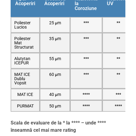
Acoperiri
Acoperiri
la
UV
Coroziune
Poliester
25 μm
***
**
Lucios
Poliester
35 μm
***
**
Mat
Structurat
Alutytan
55 μm
***
**
ICEPUR
MAT ICE
60 μm
***
**
Dublu
Vopsit
MAT ICE
40 μm
****
***
PURMAT
50 μm
****
****
Scala de evaluare de la * la **** – unde ****
înseamnă cel mai mare rating