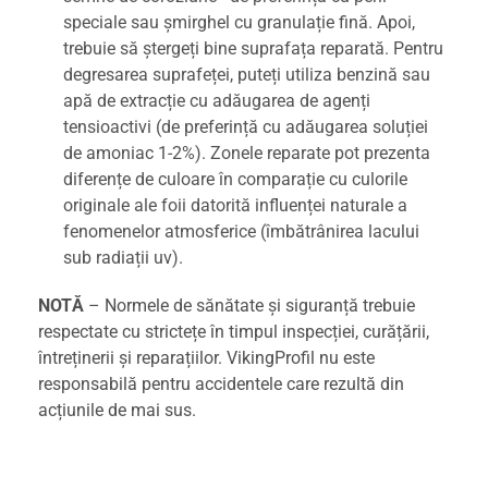
speciale sau șmirghel cu granulație fină. Apoi,
trebuie să ștergeți bine suprafața reparată. Pentru
degresarea suprafeței, puteți utiliza benzină sau
apă de extracție cu adăugarea de agenți
tensioactivi (de preferință cu adăugarea soluției
de amoniac 1-2%). Zonele reparate pot prezenta
diferențe de culoare în comparație cu culorile
originale ale foii datorită influenței naturale a
fenomenelor atmosferice (îmbătrânirea lacului
sub radiații uv).
NOTĂ
– Normele de sănătate și siguranță trebuie
respectate cu strictețe în timpul inspecției, curățării,
întreținerii și reparațiilor. VikingProfil nu este
responsabilă pentru accidentele care rezultă din
acțiunile de mai sus.