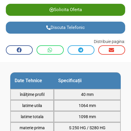
Solicita Oferta
Discuta Telefonic
Distribuie pagina:
Date Tehnice
Specificații
înălțime profil
40 mm
latime utila
1064 mm
latime totala
1098 mm
materie prima
S 250 HG / S280 HG