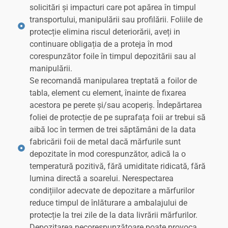
solicitări și impacturi care pot apărea în timpul
transportului, manipulării sau profilării. Foliile de
protecție elimina riscul deteriorării, aveți in
continuare obligația de a proteja în mod
corespunzător foile în timpul depozitării sau al
manipulării.
Se recomandă manipularea treptată a foilor de
tabla, element cu element, înainte de fixarea
acestora pe perete și/sau acoperiș. Îndepărtarea
foliei de protecție de pe suprafața foii ar trebui să
aibă loc în termen de trei săptămâni de la data
fabricării foii de metal dacă mărfurile sunt
depozitate în mod corespunzător, adică la o
temperatură pozitivă, fără umiditate ridicată, fără
lumina directă a soarelui. Nerespectarea
condițiilor adecvate de depozitare a mărfurilor
reduce timpul de înlăturare a ambalajului de
protecție la trei zile de la data livrării mărfurilor.
Depozitarea necorespunzătoare poate provoca